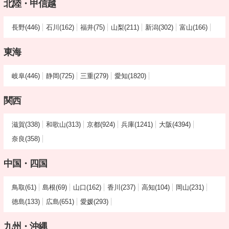
北陸・甲信越
長野(446)
石川(162)
福井(75)
山梨(211)
新潟(302)
富山(166)
東海
岐阜(446)
静岡(725)
三重(279)
愛知(1820)
関西
滋賀(338)
和歌山(313)
京都(924)
兵庫(1241)
大阪(4394)
奈良(358)
中国・四国
鳥取(61)
島根(69)
山口(162)
香川(237)
高知(104)
岡山(231)
徳島(133)
広島(651)
愛媛(293)
九州・沖縄