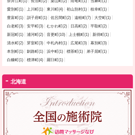
奈井江町(1)
長沼町(2)
栗山町(2)
雨竜町(1)
当麻町(1)
愛別町(1)
上川町(1)
東川町(4)
初山別村(1)
枝幸町(1)
豊富町(1)
訓子府町(1)
佐呂間町(2)
遠軽町(7)
大空町(1)
白老町(3)
安平町(3)
むかわ町(2)
日高町(2)
平取町(2)
新冠町(1)
浦河町(2)
音更町(10)
上士幌町(1)
新得町(1)
清水町(2)
芽室町(3)
中札内村(1)
広尾町(3)
幕別町(3)
本別町(1)
釧路町(1)
浜中町(1)
標茶町(1)
弟子屈町(1)
白糠町(1)
標津町(4)
羅臼町(1)
北海道