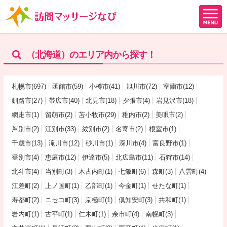
（北海道）のエリア内から探す！
札幌市(697)
函館市(59)
小樽市(41)
旭川市(72)
室蘭市(12)
釧路市(27)
帯広市(40)
北見市(18)
夕張市(4)
岩見沢市(18)
網走市(1)
留萌市(2)
苫小牧市(29)
稚内市(2)
美唄市(2)
芦別市(2)
江別市(33)
紋別市(2)
名寄市(2)
根室市(1)
千歳市(13)
滝川市(12)
砂川市(1)
深川市(4)
富良野市(1)
登別市(4)
恵庭市(12)
伊達市(5)
北広島市(11)
石狩市(14)
北斗市(4)
当別町(3)
木古内町(1)
七飯町(6)
森町(3)
八雲町(4)
江差町(2)
上ノ国町(1)
乙部町(1)
今金町(1)
せたな町(1)
寿都町(2)
ニセコ町(3)
京極町(1)
倶知安町(3)
共和町(1)
岩内町(1)
古平町(1)
仁木町(1)
余市町(4)
南幌町(3)