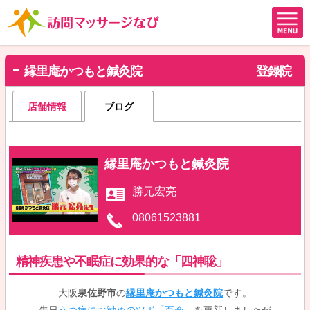
縁里庵かつもと鍼灸院
登録院
店舗情報
ブログ
縁里庵かつもと鍼灸院
勝元宏亮
08061523881
精神疾患や不眠症に効果的な「四神聡」
大阪
泉佐野市
の
縁里庵かつもと鍼灸院
です。