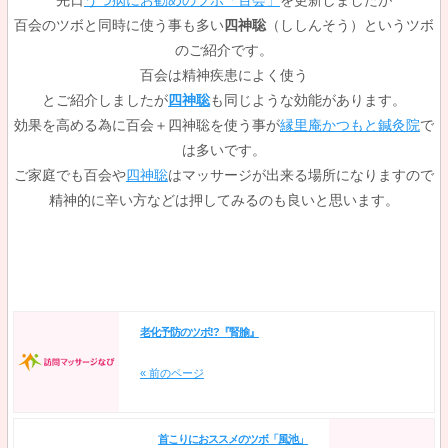
先日
うつ病にお勧めのツボ「百会」
を更新しましたが
百会のツボと同時に使う事も多い
四神聡
（ししんそう）というツボ
のご紹介です。
百会は精神疾患によく使う
とご紹介しましたが
四神聡
も同じような効能があります。
効果を高める為に百会＋四神聡を使う事が
縁里庵かつもと鍼灸院
で
は多いです。
ご家庭でも百会や
四神聡
はマッサージが出来る場所になりますので
精神的に辛い方などは押してみるのも良いと思います。
老化予防のツボ!?『腎腧』
« 前のページ
首こりにおススメのツボ「風池」