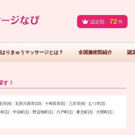
72
認定院：
件
問はりきゅうマッサージとは？
全国施術院紹介
認
探す！
石市(4)
五所川原市(10)
十和田市(5)
三沢市(4)
むつ市(3)
町(1)
中泊町(1)
野辺地町(1)
六戸町(1)
東北町(3)
大間町(1)