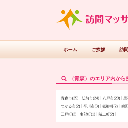
ホーム
ご挨拶
訪
（青森）のエリア内から
青森市(25)
弘前市(24)
八戸市(23)
黒
つがる市(2)
平川市(3)
板柳町(2)
鶴田
三戸町(2)
南部町(1)
階上町(2)