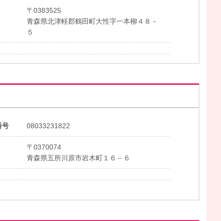
〒0383525
青森県北津軽郡鶴田町大性字一本柳４８－
５
番号
08033231822
〒0370074
青森県五所川原市岩木町１６－６