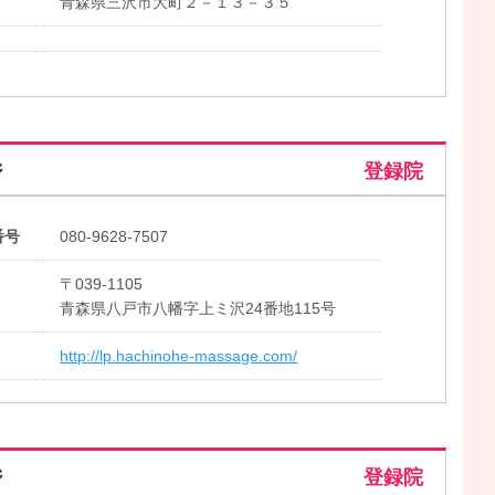
青森県三沢市大町２－１３－３５
ジ
登録院
番号
080-9628-7507
〒039-1105
青森県八戸市八幡字上ミ沢24番地115号
http://lp.hachinohe-massage.com/
ジ
登録院