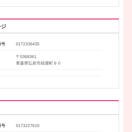
ージ
番号
0172336435
〒0368361
青森県弘前市紺屋町９０
番号
0173227610