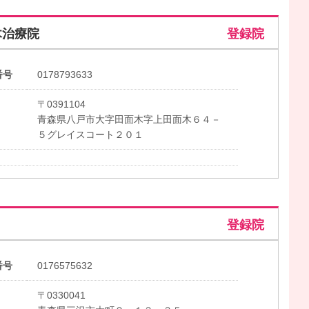
木治療院
登録院
番号
0178793633
〒0391104
青森県八戸市大字田面木字上田面木６４－
５グレイスコート２０１
登録院
番号
0176575632
〒0330041