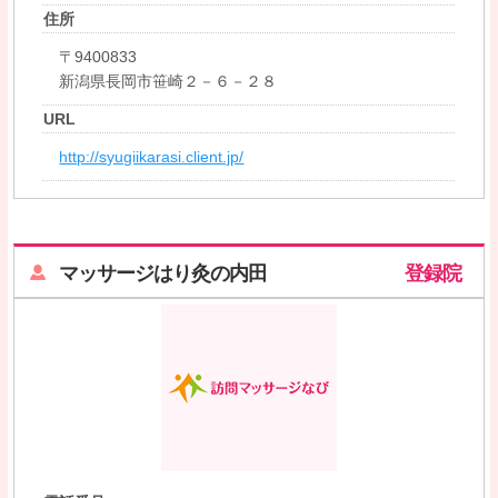
住所
〒9400833
新潟県長岡市笹崎２－６－２８
URL
http://syugiikarasi.client.jp/
マッサージはり灸の内田
登録院