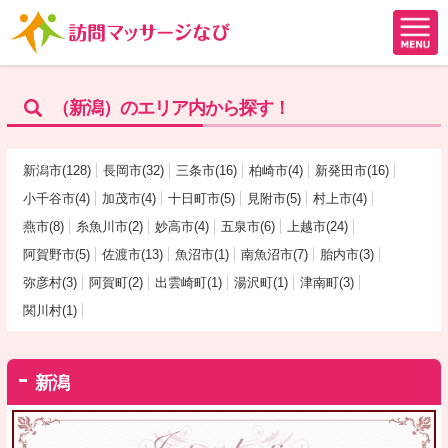
（新潟）のエリア内から探す！
新潟市(128)
長岡市(32)
三条市(16)
柏崎市(4)
新発田市(16)
小千谷市(4)
加茂市(4)
十日町市(5)
見附市(5)
村上市(4)
燕市(8)
糸魚川市(2)
妙高市(4)
五泉市(6)
上越市(24)
阿賀野市(5)
佐渡市(13)
魚沼市(1)
南魚沼市(7)
胎内市(3)
弥彦村(3)
阿賀町(2)
出雲崎町(1)
湯沢町(1)
津南町(3)
関川村(1)
新潟