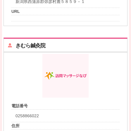
新潟県西蒲原郡弥彦村麓５８５９－１
URL
きむら鍼灸院
電話番号
0258866022
住所