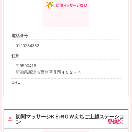
電話番号
0120254352
住所
〒9590418
新潟県新潟市西蒲区升岡４０２－４
URL
訪問マッサージKＥiRＯＷえちご上越ステーショ
ン
登録院