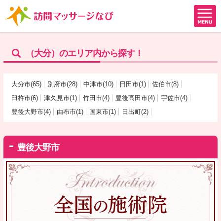
（大分）のエリア内から探す！
大分市(65)
別府市(28)
中津市(10)
日田市(1)
佐伯市(8)
臼杵市(6)
津久見市(1)
竹田市(4)
豊後高田市(4)
宇佐市(4)
豊後大野市(4)
由布市(1)
国東市(1)
日出町(2)
豊後大野市