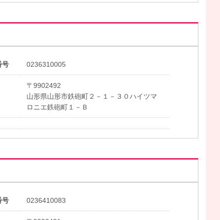
番号
0236310005
〒9902492
山形県山形市鉄砲町２－１－３０ハイツマ
ロニエ鉄砲町１－Ｂ
番号
0236410083