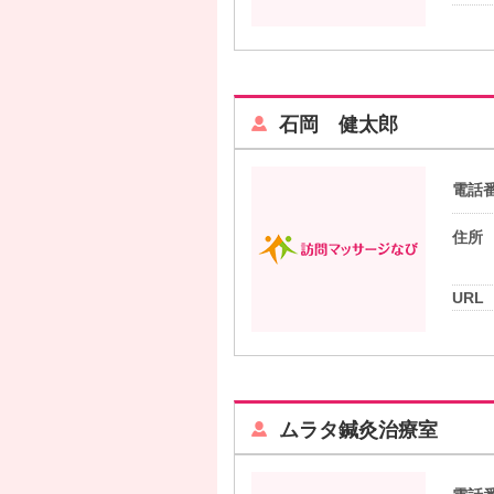
石岡 健太郎
電話
住所
URL
ムラタ鍼灸治療室