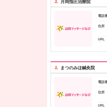
月岡指圧治療院
電話
住所
URL
まつのみほ鍼灸院
電話
住所
URL