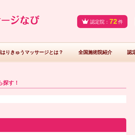
72
認定院：
件
問はりきゅうマッサージとは？
全国施術院紹介
認
ら探す！