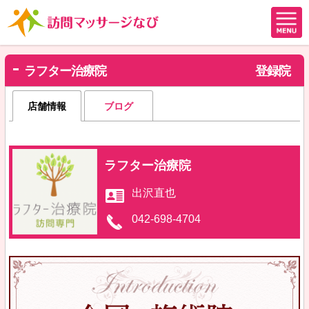
ラフター治療院
登録院
店舗情報
ブログ
ラフター治療院
出沢直也
042-698-4704