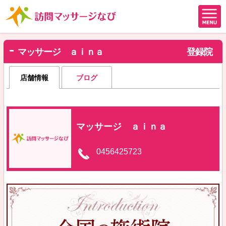
マッサージ ａｉｎａ
登録院
店舗情報
ブログ
マッサージ ａｉｎａ
0456425723