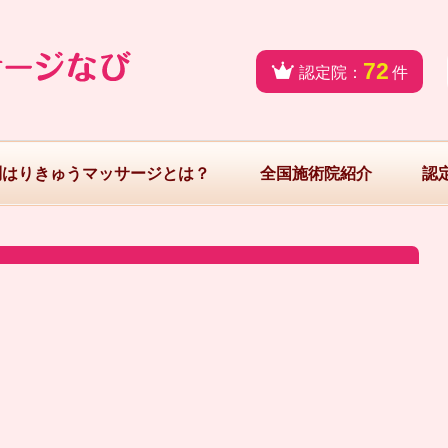
72
認定院：
件
問はりきゅうマッサージとは？
全国施術院紹介
認