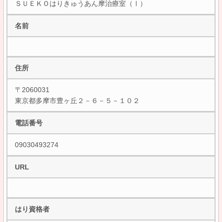
ＳＵＥＫＯはりきゅうあん摩治療室（Ⅰ）
名前
住所
〒2060031
東京都多摩市豊ヶ丘２－６－５－１０２
電話番号
09030493274
URL
はり資格者