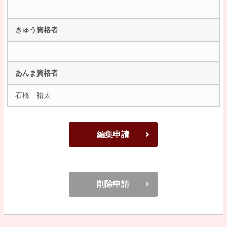
きゅう資格者
あんま資格者
石橋 裕太
編集申請
削除申請