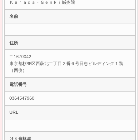
Ｋａｒａｄａ・Ｇｅｎｋｉ鍼灸院
名前
住所
〒1670042
東京都杉並区西荻北二丁目２番６号日恵ビルディング１階
（西側）
電話番号
0364547960
URL
はり資格者