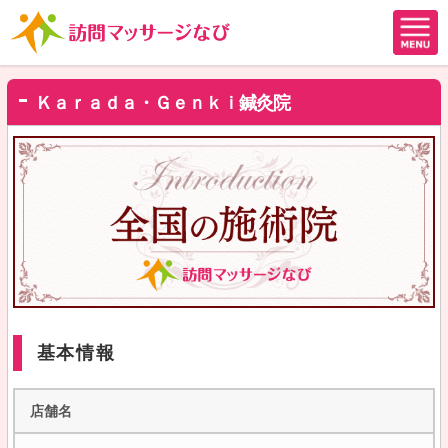
Ｋａｒａｄａ・Ｇｅｎｋｉ鍼灸院
基本情報
店舗名