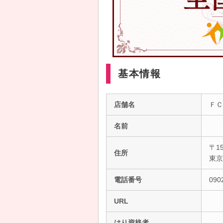
基本情報
店舗名
ＦＣ
名前
〒15
住所
東
電話番号
090
URL
はり資格者