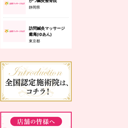
かつ鍼灸整骨院
静岡県
訪問鍼灸マッサージ
癒庵(ゆあん)
東京都