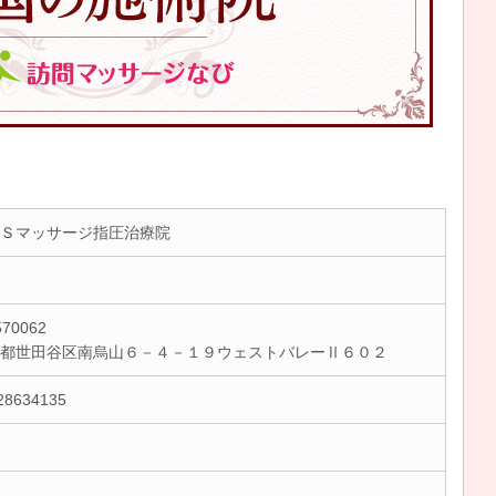
Ｓマッサージ指圧治療院
70062
京都世田谷区南烏山６－４－１９ウェストバレーⅡ６０２
28634135