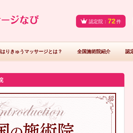
72
認定院：
件
問はりきゅうマッサージとは？
全国施術院紹介
認
院