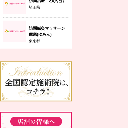
訪問治療 わかたけ
埼玉県
訪問鍼灸マッサージ
癒庵(ゆあん)
東京都