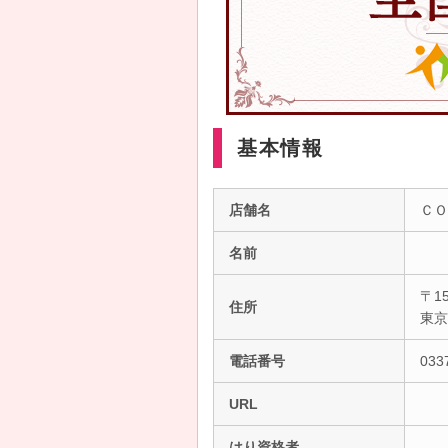
基本情報
店舗名
ＣＯ
名前
〒15
住所
東
電話番号
033
URL
はり資格者