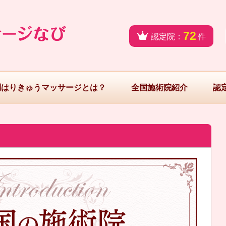
72
認定院：
件
問はりきゅうマッサージとは？
全国施術院紹介
認