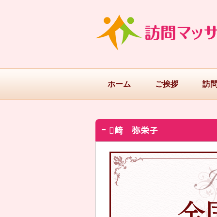
ホーム
ご挨拶
訪
﨑 弥栄子