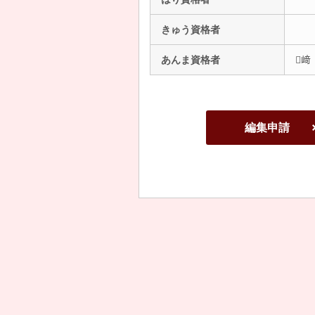
きゅう資格者
あんま資格者
﨑
編集申請