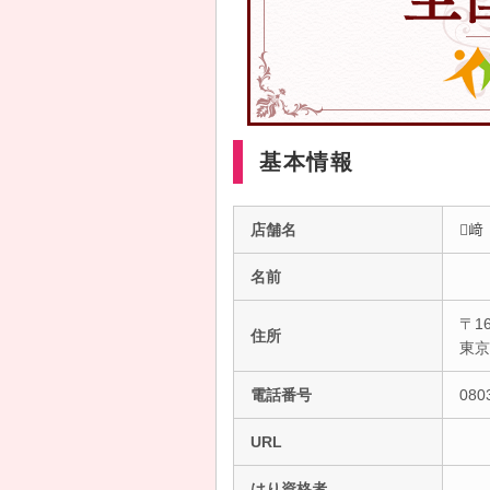
基本情報
店舗名
﨑
名前
〒16
住所
東
電話番号
080
URL
はり資格者