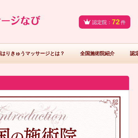
72
認定院：
件
問はりきゅうマッサージとは？
全国施術院紹介
認