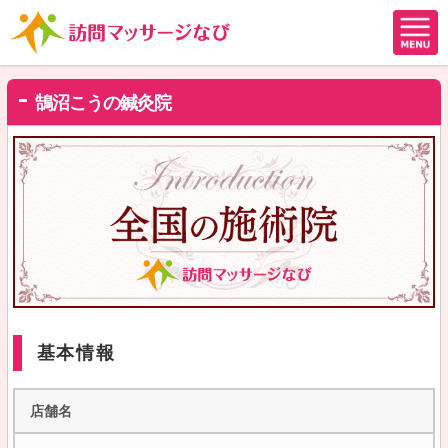
鵠沼こうの鍼灸院
基本情報
店舗名