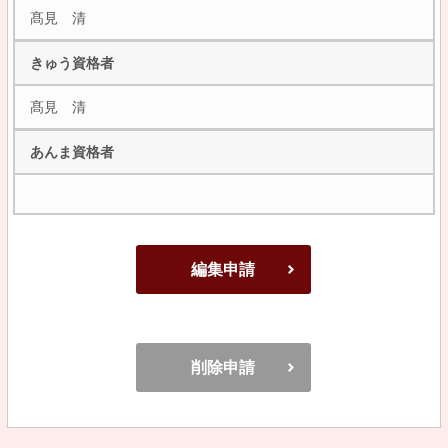
髙見 清
きゅう資格者
髙見 清
あんま資格者
編集申請
削除申請