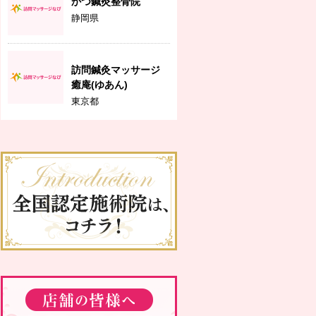
かつ鍼灸整骨院
静岡県
訪問鍼灸マッサージ
癒庵(ゆあん)
東京都