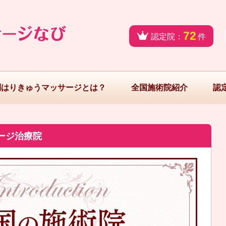
72
認定院：
件
問はりきゅうマッサージとは？
全国施術院紹介
認
ージ治療院