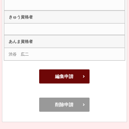
きゅう資格者
あんま資格者
渋谷 広二
編集申請
削除申請