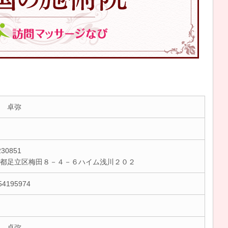
 卓弥
30851
京都足立区梅田８－４－６ハイム浅川２０２
54195974
 卓弥