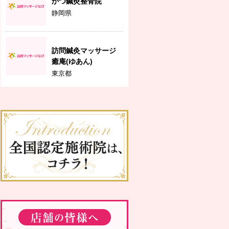
かつ鍼灸整骨院
静岡県
訪問鍼灸マッサージ
癒庵(ゆあん)
東京都