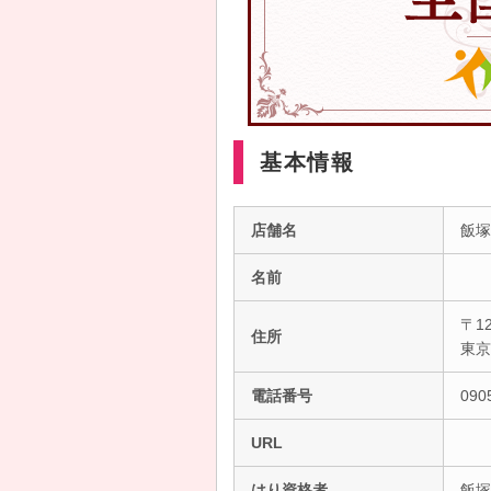
基本情報
店舗名
飯塚
名前
〒12
住所
東
電話番号
090
URL
はり資格者
飯塚