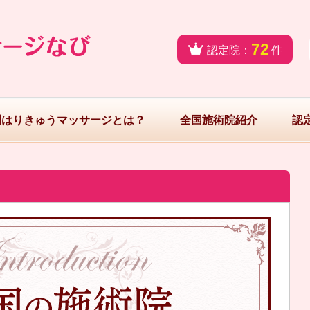
72
認定院：
件
問はりきゅうマッサージとは？
全国施術院紹介
認