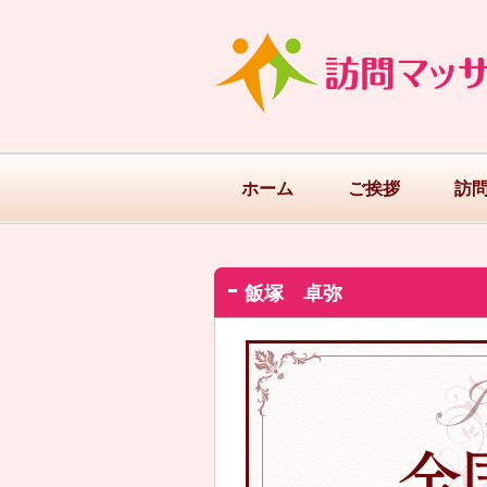
ホーム
ご挨拶
訪
飯塚 卓弥