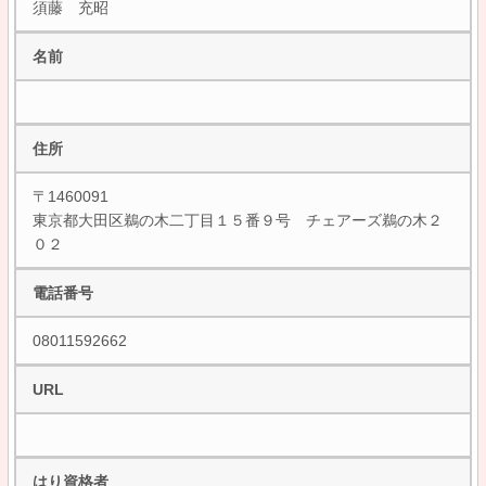
須藤 充昭
名前
住所
〒1460091
東京都大田区鵜の木二丁目１５番９号 チェアーズ鵜の木２
０２
電話番号
08011592662
URL
はり資格者