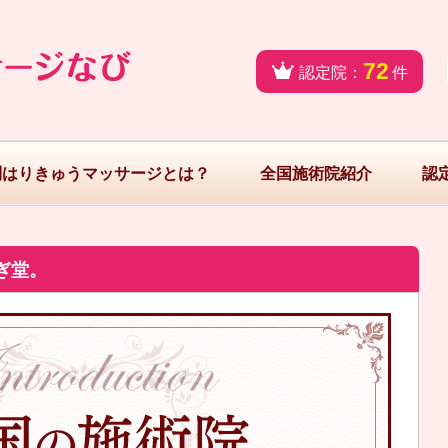
72
認定院：
件
問はりきゅうマッサージとは？
全国施術院紹介
認
ぎ堂。