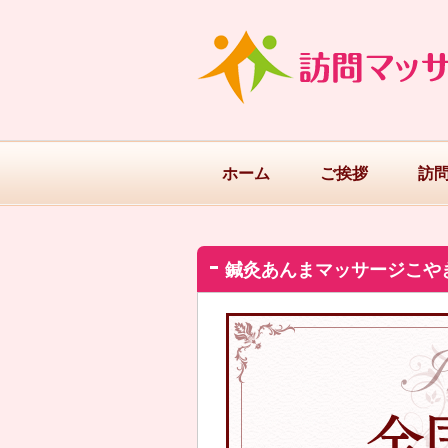
ホーム
ご挨拶
訪
鍼灸あんまマッサージこや