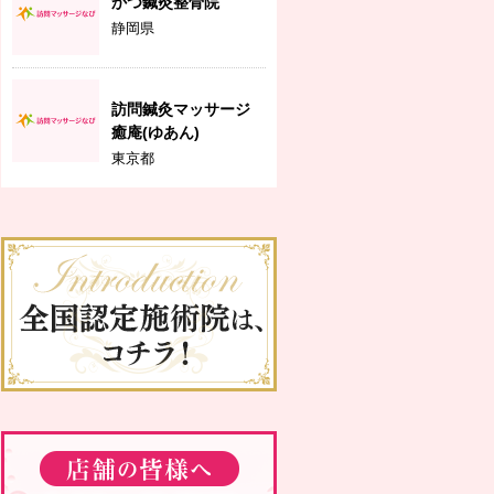
かつ鍼灸整骨院
静岡県
訪問鍼灸マッサージ
癒庵(ゆあん)
東京都