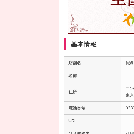
基本情報
店舗名
鍼灸
名前
〒16
住所
東
電話番号
033
URL
はり資格者
杉嶋