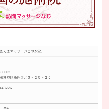
あんまマッサージこやぎ堂。
60002
京都杉並区高円寺北３－２５－２５
3376587
 美佐