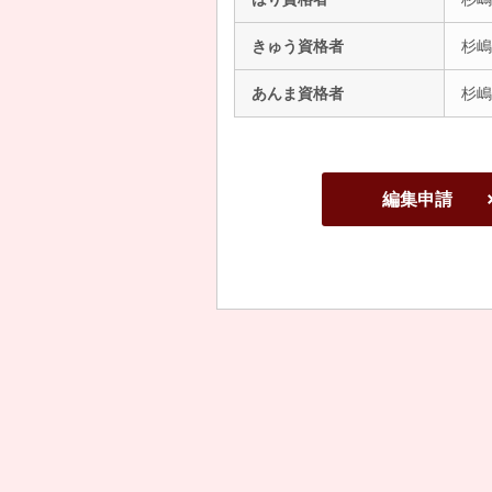
きゅう資格者
杉嶋
あんま資格者
杉嶋
編集申請