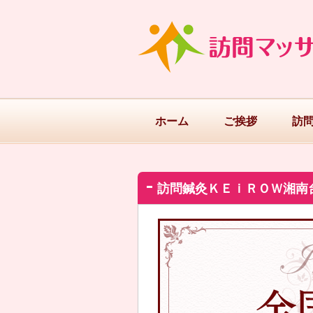
ホーム
ご挨拶
訪
訪問鍼灸ＫＥｉＲＯＷ湘南