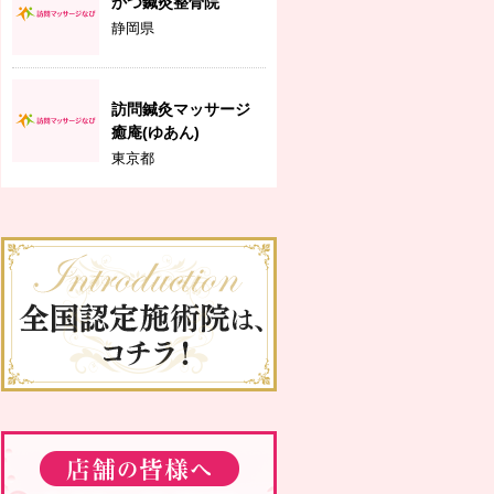
かつ鍼灸整骨院
静岡県
訪問鍼灸マッサージ
癒庵(ゆあん)
東京都