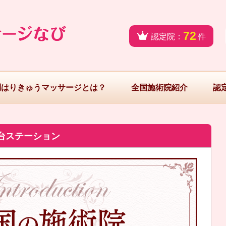
72
認定院：
件
問はりきゅうマッサージとは？
全国施術院紹介
認
台ステーション