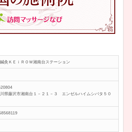
鍼灸ＫＥｉＲＯＷ湘南台ステーション
20804
川県藤沢市湘南台１－２１－３ エンゼルハイムシバタ５０
58568119