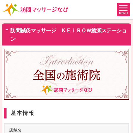
訪問鍼灸マッサージ ＫＥｉＲＯＷ綾瀬ステーショ
ン
基本情報
店舗名