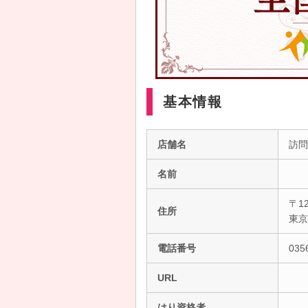
基本情報
店舗名
訪問
名前
〒12
住所
東
電話番号
035
URL
はり資格者