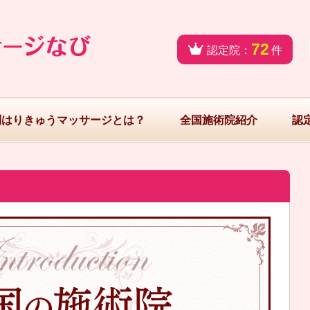
72
認定院：
件
問はりきゅうマッサージとは？
全国施術院紹介
認