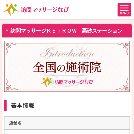
訪問マッサージＫＥｉＲＯＷ 高砂ステーション
基本情報
店舗名