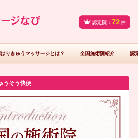
72
認定院：
件
問はりきゅうマッサージとは？
全国施術院紹介
認
ゅうそう快便