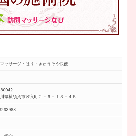
マッサージ・はり・きゅうそう快便
80042
奈川県横須賀市汐入町２－６－１３－４Ｂ
8263988
 優介