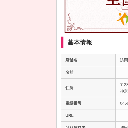
基本情報
店舗名
訪問
名前
〒23
住所
神
電話番号
046
URL
はり資格者
和田