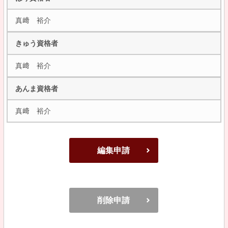
真﨑 裕介
きゅう資格者
真﨑 裕介
あんま資格者
真﨑 裕介
編集申請
削除申請