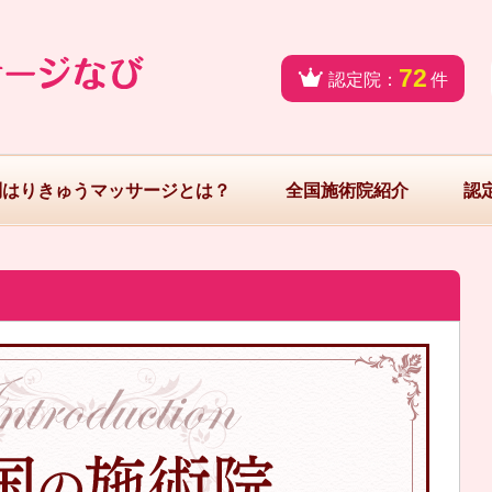
72
認定院：
件
問はりきゅうマッサージとは？
全国施術院紹介
認