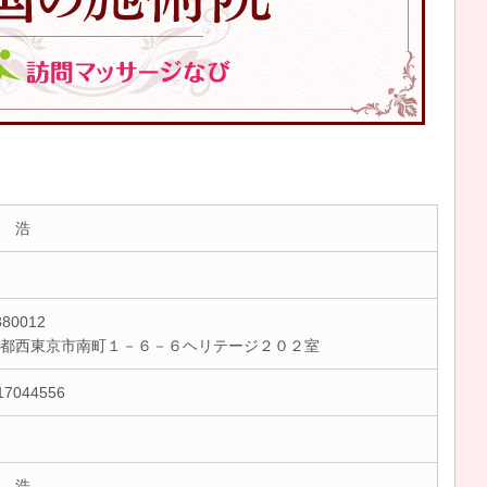
 浩
80012
京都西東京市南町１－６－６ヘリテージ２０２室
17044556
 浩