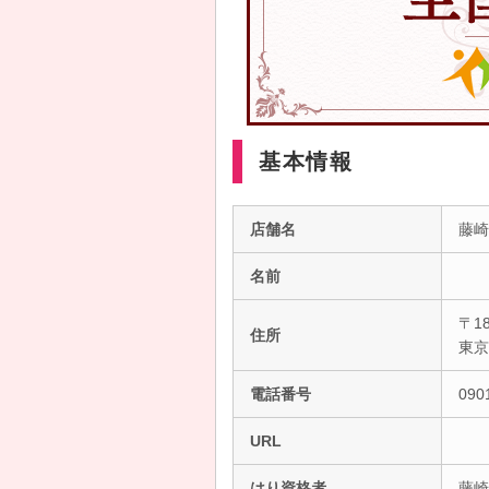
基本情報
店舗名
藤崎
名前
〒18
住所
東
電話番号
090
URL
はり資格者
藤崎