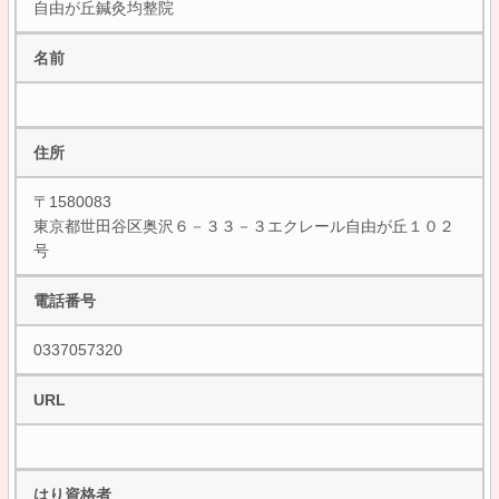
自由が丘鍼灸均整院
名前
住所
〒1580083
東京都世田谷区奥沢６－３３－３エクレール自由が丘１０２
号
電話番号
0337057320
URL
はり資格者