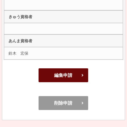
きゅう資格者
あんま資格者
鈴木 宏保
編集申請
削除申請