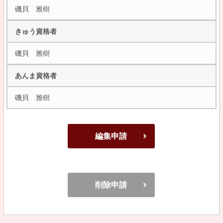
磯貝 雅樹
きゅう資格者
磯貝 雅樹
あんま資格者
磯貝 雅樹
編集申請
削除申請