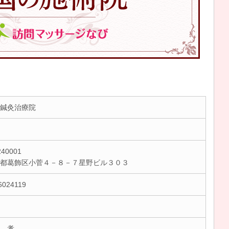
鍼灸治療院
40001
京都葛飾区小菅４－８－７星野ビル３０３
6024119
 孝