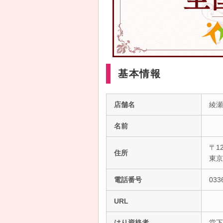
基本情報
店舗名
綾瀬
名前
〒12
住所
東
電話番号
033
URL
はり資格者
堂下