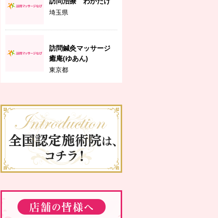
訪問治療 わかたけ
埼玉県
訪問鍼灸マッサージ
癒庵(ゆあん)
東京都