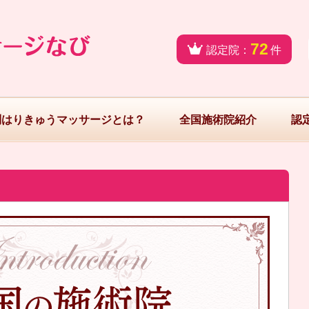
72
認定院：
件
問はりきゅうマッサージとは？
全国施術院紹介
認