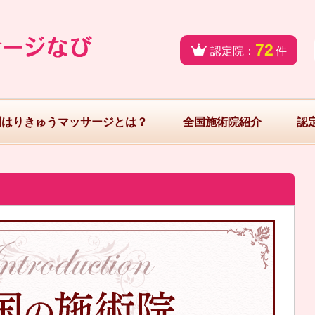
72
認定院：
件
問はりきゅうマッサージとは？
全国施術院紹介
認