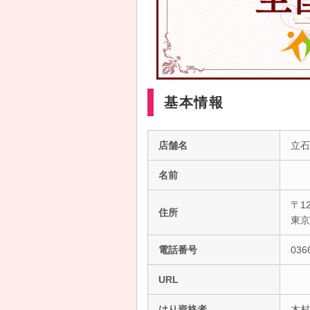
基本情報
店舗名
立石
名前
〒12
住所
東
電話番号
036
URL
はり資格者
木村