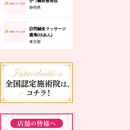
かつ鍼灸整骨院
静岡県
訪問鍼灸マッサージ
癒庵(ゆあん)
東京都