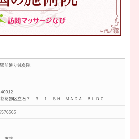
駅前通り鍼灸院
40012
京都葛飾区立石７－３－１ ＳＨＩＭＡＤＡ ＢＬＤＧ
6576565
 友哉