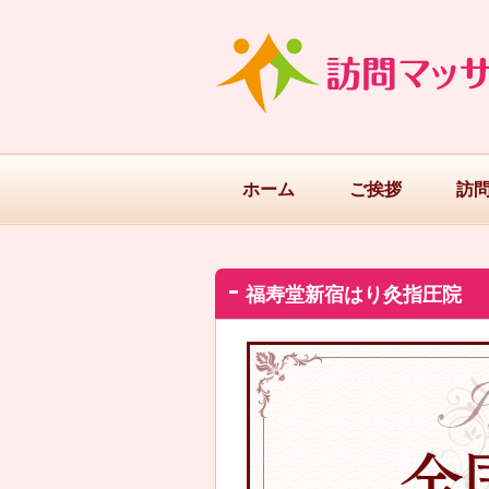
ホーム
ご挨拶
訪
福寿堂新宿はり灸指圧院