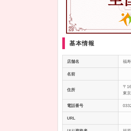
基本情報
店舗名
福寿
名前
〒16
住所
東
電話番号
033
URL
はり資格者
福原