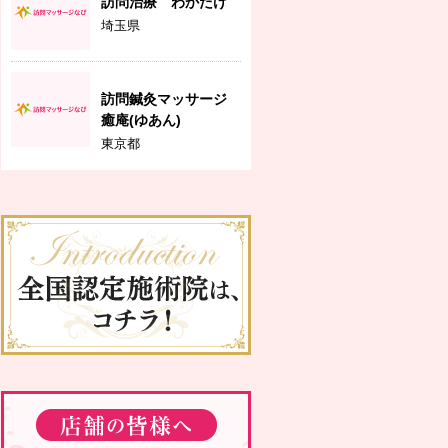
訪問治療 わかたけ
埼玉県
訪問鍼灸マッサージ
癒庵(ゆあん)
東京都