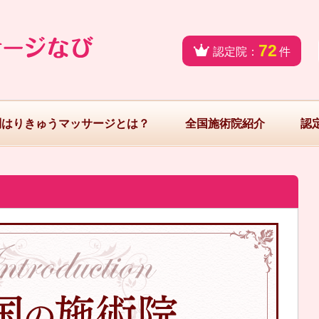
72
認定院：
件
問はりきゅうマッサージとは？
全国施術院紹介
認