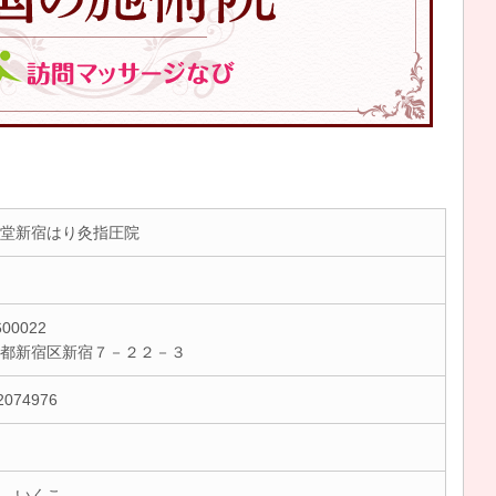
堂新宿はり灸指圧院
00022
京都新宿区新宿７－２２－３
2074976
 いくこ