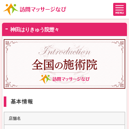
神田はりきゅう院楚々
基本情報
店舗名