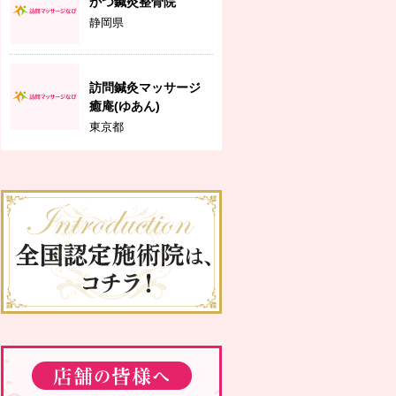
かつ鍼灸整骨院
静岡県
訪問鍼灸マッサージ
癒庵(ゆあん)
東京都