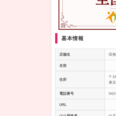
基本情報
店舗名
田無
名前
〒18
住所
東
電話番号
042
URL
はり資格者
白石