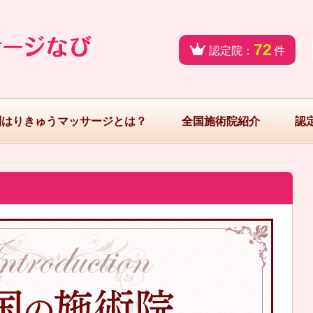
72
認定院：
件
問はりきゅうマッサージとは？
全国施術院紹介
認