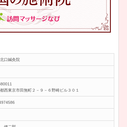
北口鍼灸院
80011
京都西東京市田無町２－９－６野崎ビル３０１
4974586
 健二郎