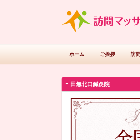
ホーム
ご挨拶
訪
田無北口鍼灸院