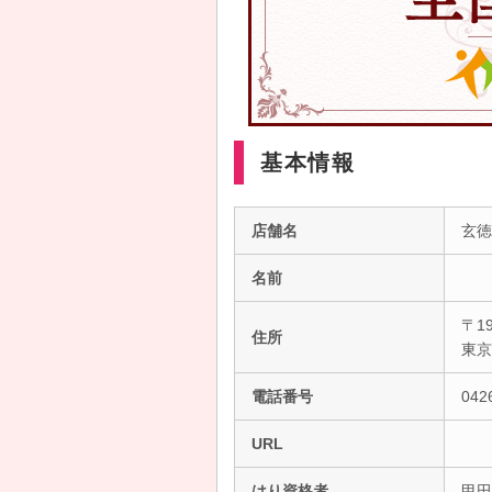
基本情報
店舗名
玄徳
名前
〒19
住所
東
電話番号
042
URL
はり資格者
甲田