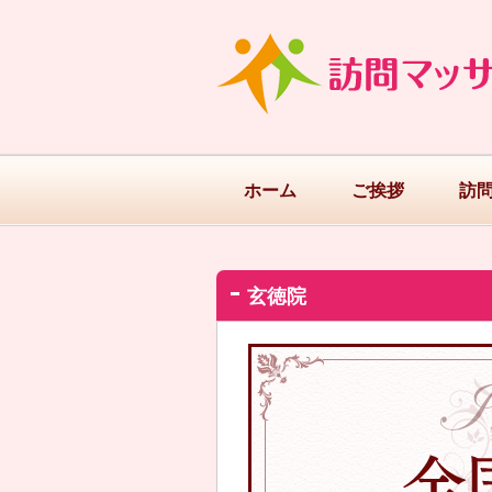
ホーム
ご挨拶
訪
玄徳院