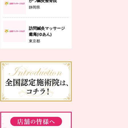
かつ鍼灸整骨院
静岡県
訪問鍼灸マッサージ
癒庵(ゆあん)
東京都