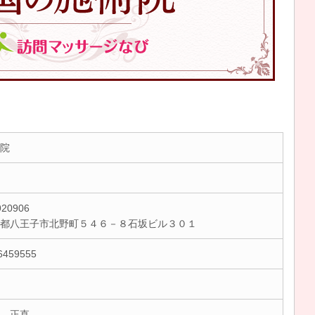
院
20906
京都八王子市北野町５４６－８石坂ビル３０１
6459555
 正直