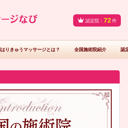
72
認定院：
件
問はりきゅうマッサージとは？
全国施術院紹介
認