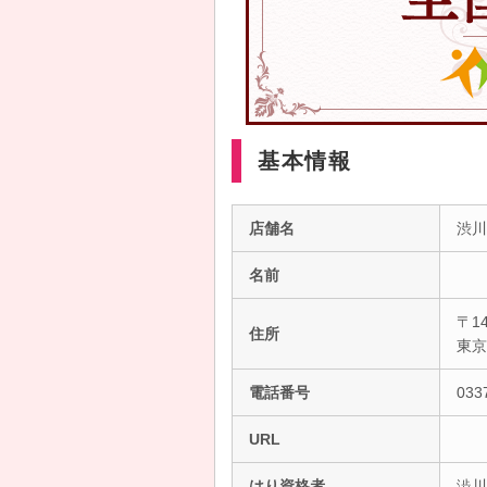
基本情報
店舗名
渋川
名前
〒14
住所
東
電話番号
033
URL
はり資格者
澁川