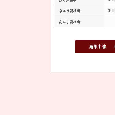
きゅう資格者
澁川
あんま資格者
編集申請