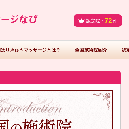
72
認定院：
件
問はりきゅうマッサージとは？
全国施術院紹介
認