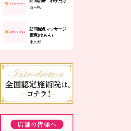
訪問治療 わかたけ
埼玉県
訪問鍼灸マッサージ
癒庵(ゆあん)
東京都