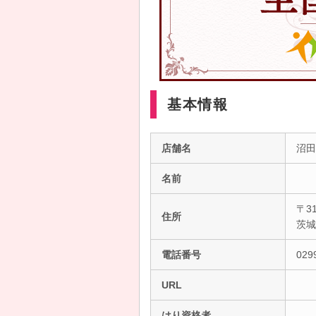
基本情報
店舗名
沼田
名前
〒31
住所
茨
電話番号
029
URL
はり資格者