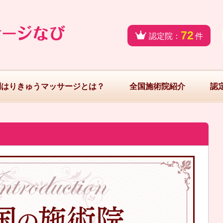
72
認定院：
件
問はりきゅうマッサージとは？
全国施術院紹介
認