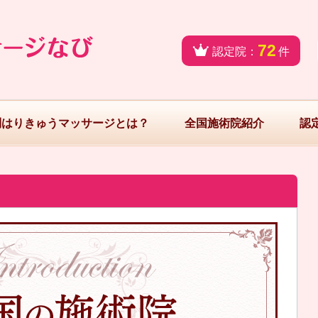
72
認定院：
件
問はりきゅうマッサージとは？
全国施術院紹介
認