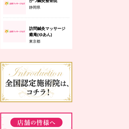
かつ鍼灸整骨院
静岡県
訪問鍼灸マッサージ
癒庵(ゆあん)
東京都