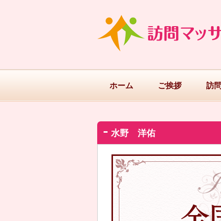
ホーム
ご挨拶
訪
水野 洋佑