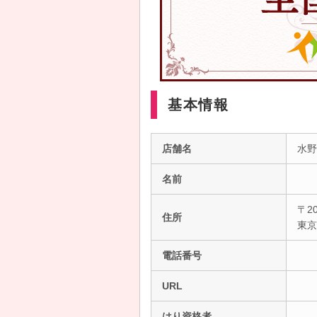
基本情報
店舗名
水野
名前
〒20
住所
東
電話番号
URL
はり資格者