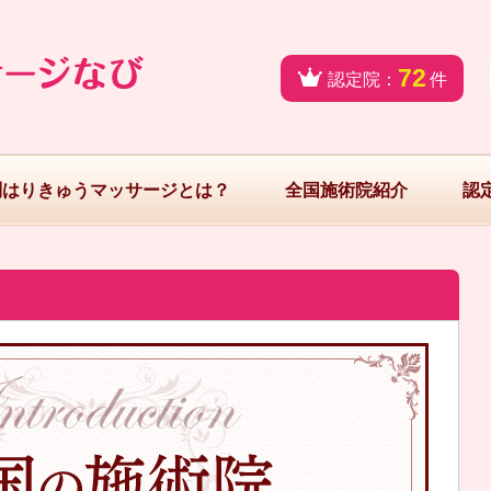
72
認定院：
件
問はりきゅうマッサージとは？
全国施術院紹介
認