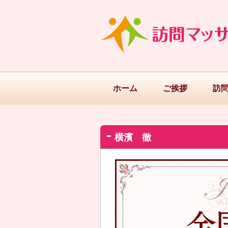
ホーム
ご挨拶
訪
横濱 徹