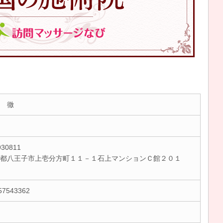
 徹
30811
都八王子市上壱分方町１１－１石上マンションＣ館２０１
57543362