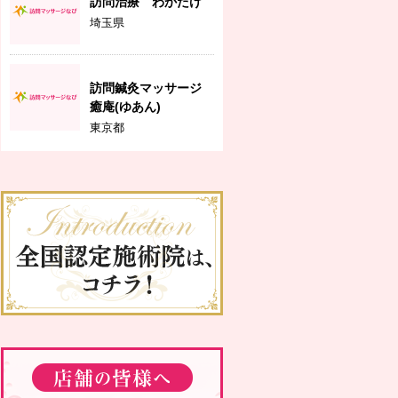
訪問治療 わかたけ
埼玉県
訪問鍼灸マッサージ
癒庵(ゆあん)
東京都