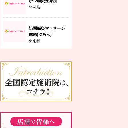
かつ鍼灸整骨院
静岡県
訪問鍼灸マッサージ
癒庵(ゆあん)
東京都