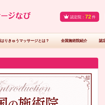
72
認定院：
件
問はりきゅうマッサージとは？
全国施術院紹介
認