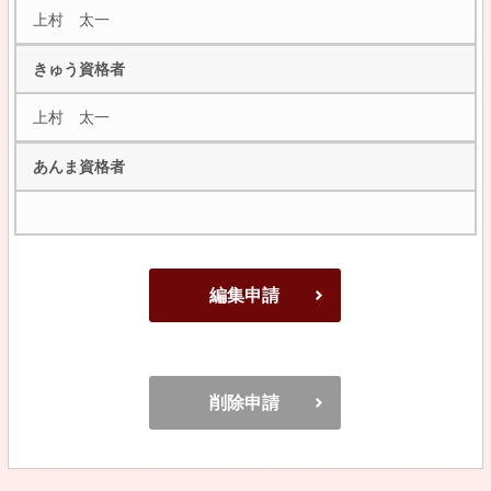
上村 太一
きゅう資格者
上村 太一
あんま資格者
編集申請
削除申請