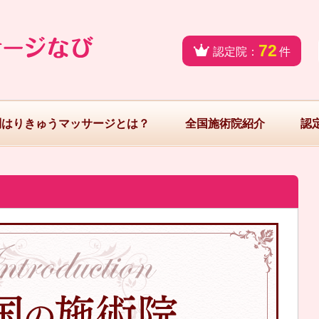
72
認定院：
件
問はりきゅうマッサージとは？
全国施術院紹介
認