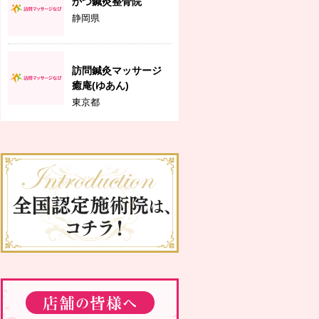
かつ鍼灸整骨院
静岡県
訪問鍼灸マッサージ
癒庵(ゆあん)
東京都