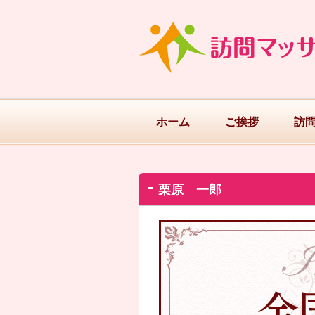
ホーム
ご挨拶
訪
栗原 一郎