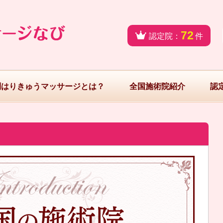
72
認定院：
件
問はりきゅうマッサージとは？
全国施術院紹介
認