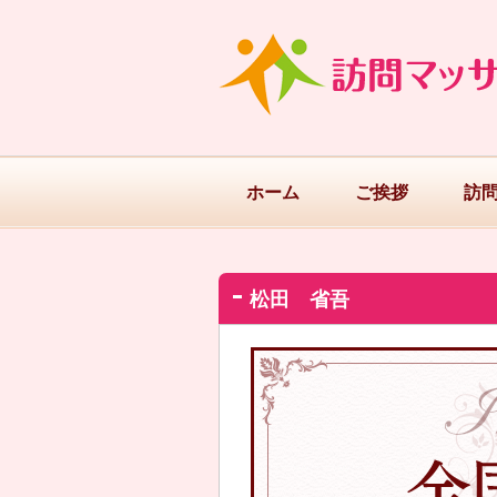
ホーム
ご挨拶
訪
松田 省吾