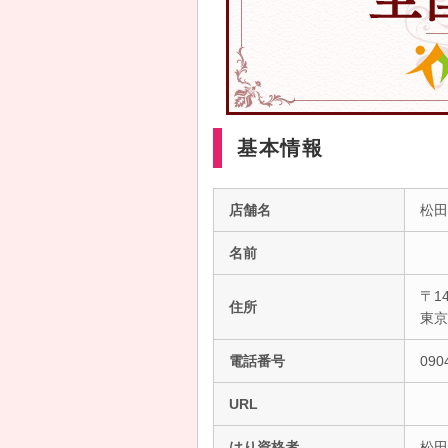
基本情報
店舗名
松田
名前
〒14
住所
東
電話番号
090
URL
はり資格者
松田