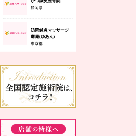
かつ鍼灸整骨院
静岡県
訪問鍼灸マッサージ
癒庵(ゆあん)
東京都