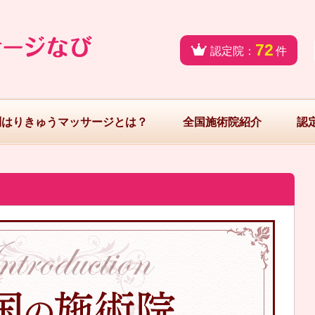
72
認定院：
件
問はりきゅうマッサージとは？
全国施術院紹介
認