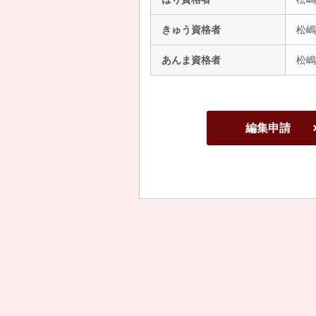
きゅう資格者
松嶋
あんま資格者
松嶋
編集申請