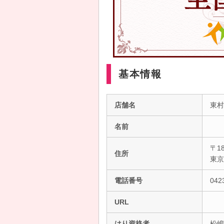
基本情報
店舗名
東村
名前
〒18
住所
東
電話番号
042
URL
はり資格者
松嶋