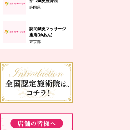
かつ鍼灸整骨院
静岡県
訪問鍼灸マッサージ
癒庵(ゆあん)
東京都