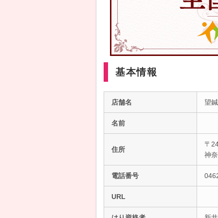
基本情報
店舗名
望鍼
名前
〒24
住所
神
電話番号
046
URL
はり資格者
新井