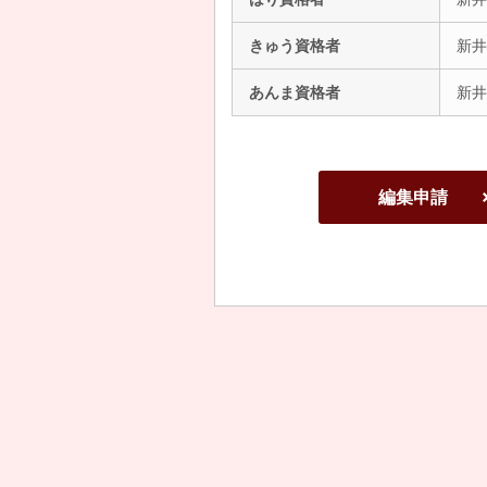
きゅう資格者
新井
あんま資格者
新井
編集申請