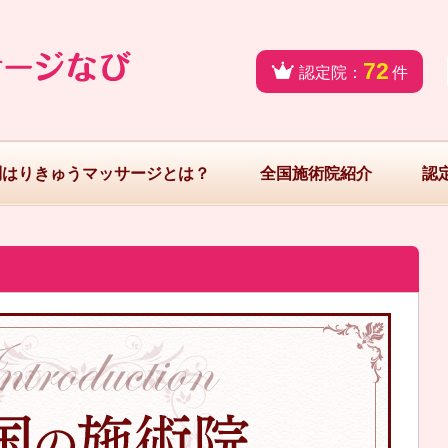
72
認定院：
件
問はりきゅうマッサージとは？
全国施術院紹介
認