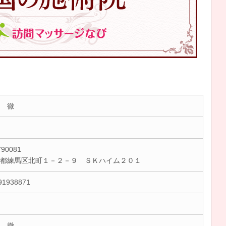
 徹
90081
京都練馬区北町１－２－９ ＳＫハイム２０１
91938871
 徹