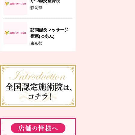
かつ鍼灸整骨院
静岡県
訪問鍼灸マッサージ
癒庵(ゆあん)
東京都