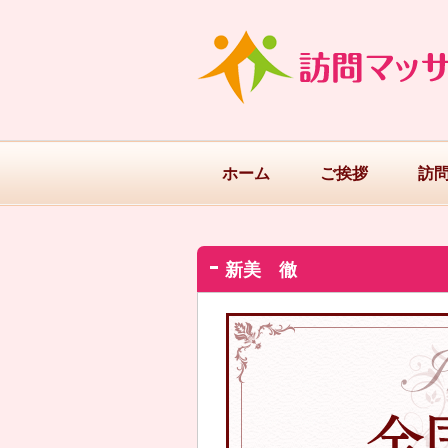
ホーム
ご挨拶
訪
新美 徹