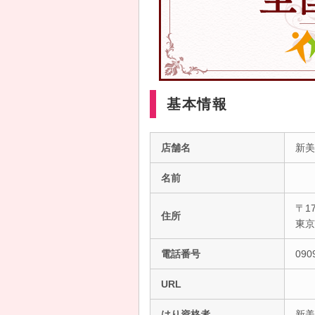
基本情報
店舗名
新美
名前
〒17
住所
東
電話番号
090
URL
はり資格者
新美