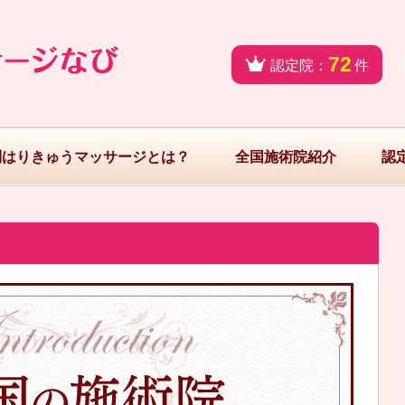
72
認定院：
件
問はりきゅうマッサージとは？
全国施術院紹介
認