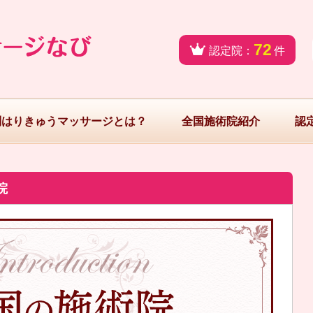
72
認定院：
件
問はりきゅうマッサージとは？
全国施術院紹介
認
院