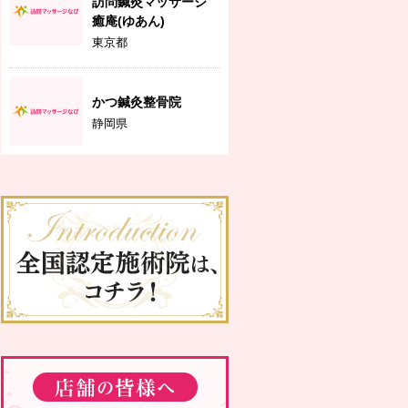
訪問鍼灸マッサージ
癒庵(ゆあん)
東京都
かつ鍼灸整骨院
静岡県