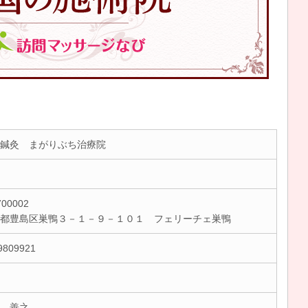
鍼灸 まがりぶち治療院
00002
京都豊島区巣鴨３－１－９－１０１ フェリーチェ巣鴨
9809921
 善之