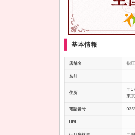
基本情報
店舗名
指圧
名前
〒17
住所
東
電話番号
035
URL
はり資格者
曲渕